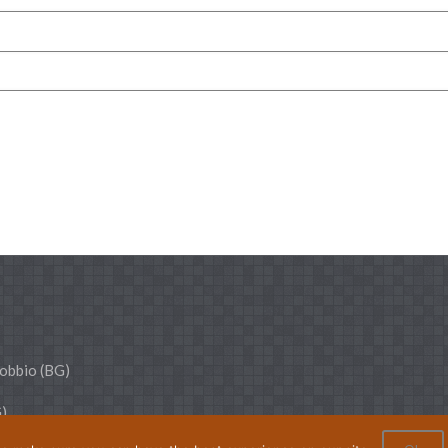
dobbio (BG)
G)
4