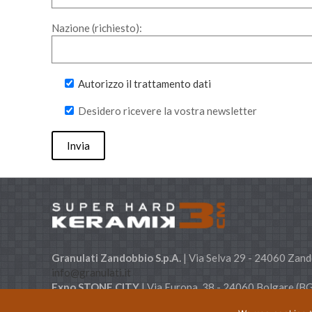
Nazione (richiesto):
Autorizzo il trattamento dati
Desidero ricevere la vostra newsletter
Granulati Zandobbio S.p.A.
| Via Selva 29 - 24060 Zan
info@granulati.it
Expo STONE CITY
| Via Europa, 38 - 24060 Bolgare (B
Capitale Sociale € 500.000 i.v. P.IVA & C.F. 0136848016