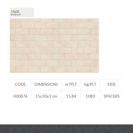
CODE
DIMENSIONI
m²/PLT
kg/PLT
SIDE
000876
15x30x3 cm
15,84
1080
SPACERS