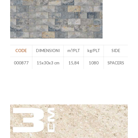
CODE
DIMENSIONI
m²/PLT
kg/PLT
SIDE
000877
15x30x3 cm
15,84
1080
SPACERS