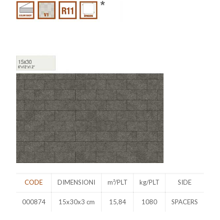
CODE
DIMENSIONI
m²/PLT
kg/PLT
SIDE
000874
15x30x3 cm
15,84
1080
SPACERS