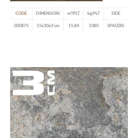
CODE
DIMENSIONI
m²/PLT
kg/PLT
SIDE
000875
15x30x3 cm
15,84
1080
SPACERS