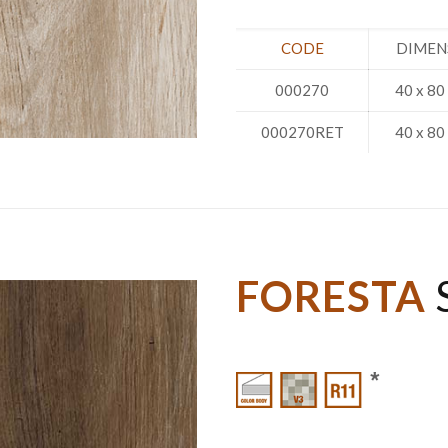
CODE
DIMEN
000270
40 x 80
000270RET
40 x 80
FORESTA